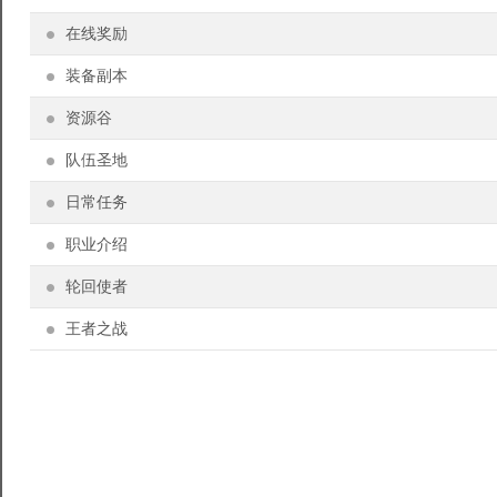
在线奖励
装备副本
资源谷
队伍圣地
日常任务
职业介绍
轮回使者
王者之战