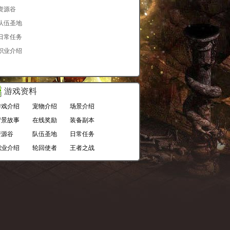
资源谷
队伍圣地
日常任务
职业介绍
游戏资料
游戏介绍
宠物介绍
场景介绍
背景故事
在线奖励
装备副本
资源谷
队伍圣地
日常任务
职业介绍
轮回使者
王者之战