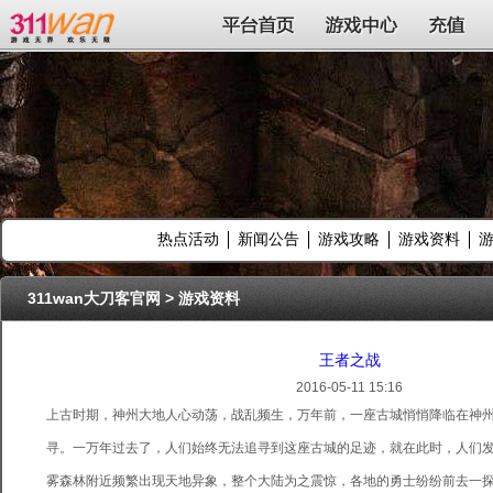
311wan平台
平台首页
游戏中心
充值
热点活动
新闻公告
游戏攻略
游戏资料
311wan大刀客官网
>
游戏资料
王者之战
2016-05-11 15:16
上古时期，神州大地人心动荡，战乱频生，万年前，一座古城悄悄降临在神
寻。一万年过去了，人们始终无法追寻到这座古城的足迹，就在此时，人们
雾森林附近频繁出现天地异象，整个大陆为之震惊，各地的勇士纷纷前去一