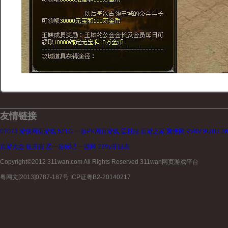
友情链接
07073
游侠网页游戏
521G
一起PK网页游戏
爱村服
页游之家
聚侠网
9V8V
9U8U
2
页游大全
狂开服
爱一起玩吧
一游网
226y开服表
Copyright©2012 311wan.com All Rights Reserved 311wan网页游戏平台
粤网文[2013]0787-187号 ICP证粤B2-20140217