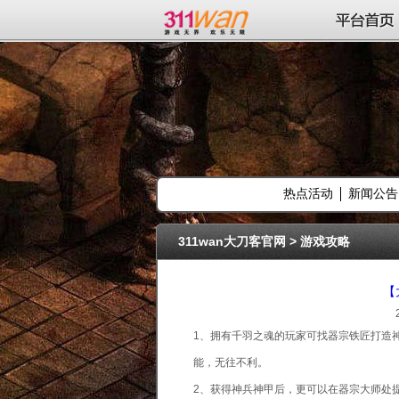
311wan平台
平台首页
热点活动
新闻公告
311wan大刀客官网
>
游戏攻略
【
1、拥有千羽之魂的玩家可找器宗铁匠打造神
能，无往不利。
2、获得神兵神甲后，更可以在器宗大师处