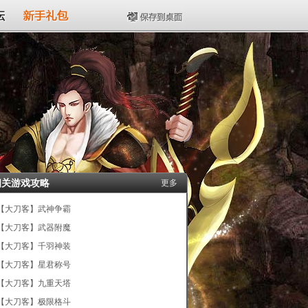
坛
新手礼包
保存到桌面
相关游戏攻略
更多
【大刀客】武神争霸
【大刀客】武器附魔
【大刀客】千羽神装
【大刀客】星君称号
【大刀客】九重天塔
【大刀客】极限格斗