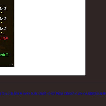
服
页游之家
聚侠网
9V8V
9U8U
265G
40407
PK38
CEOWAN
19YXW
55网页游戏开