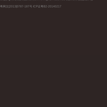
粤网文[2013]0787-187号 ICP证粤B2-20140217