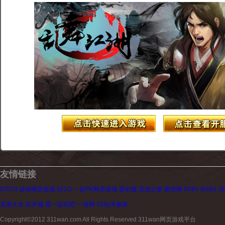
友情链接
07073
游侠网页游戏
521G
一起PK网页游戏
爱村服
页游之家
聚侠网
9V8V
9U8U
2
页游大全
狂开服
爱一起玩吧
一游网
226y开服表
Copyright©2012 311wan.com All Rights Reserved 311wan网页游戏平台