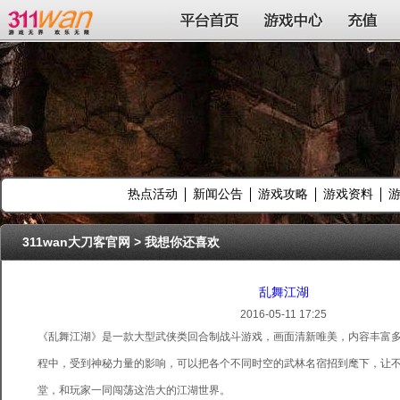
311wan平台
平台首页
游戏中心
充值
热点活动
新闻公告
游戏攻略
游戏资料
311wan大刀客官网
>
我想你还喜欢
乱舞江湖
2016-05-11 17:25
《乱舞江湖》是一款大型武侠类回合制战斗游戏，画面清新唯美，内容丰富
程中，受到神秘力量的影响，可以把各个不同时空的武林名宿招到麾下，让
堂，和玩家一同闯荡这浩大的江湖世界。